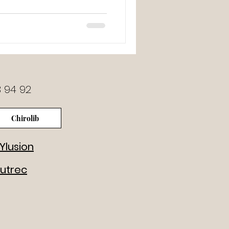
3 94 92
Chirolib
Ylusion
autrec