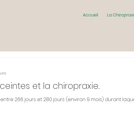
Accueil
La Chiroprax
ture
intes et la chiropraxie.
ntre 266 jours et 280 jours (environ 9 mois) durant laqu