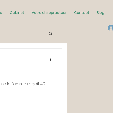
ie
Cabinet
Votre chiropracteur
Contact
Blog
elle la femme reçoit 40