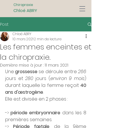
Chiropraxie
Chloé ABRY
Post
Chloé ABRY
10 mars 2021
2 min de lecture
Les femmes enceintes et
la chiropraxie.
Dernière mise à jour :
11 mars 2021
Une 
grossesse
 se déroule entre
 266 
jours et 
280
 jours (
environ 9 mois
) 
durant laquelle la femme reçoit 
40 
ans d'œstrogène
. 
Elle est divisée en 2 phases :  
-> 
période embryonnaire
 dans les 8 
premières semaines.
-> 
Période fœtale
 de la 9ème 