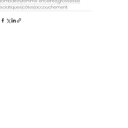
lombaires
femme enceinte
grossesse
sciatiques
côtes
accouchement
Voir tout
Posts récents