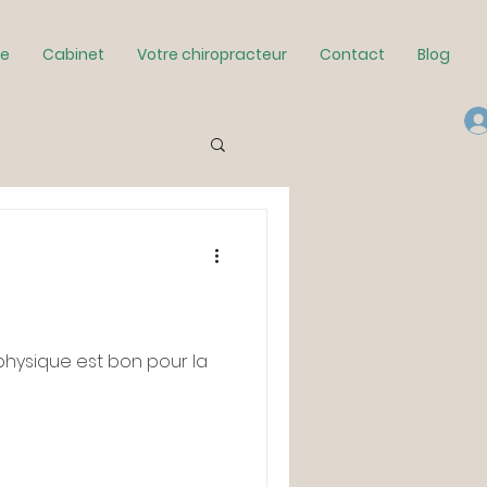
ie
Cabinet
Votre chiropracteur
Contact
Blog
é physique est bon pour la