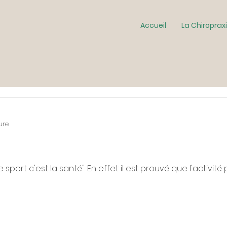
Accueil
La Chiroprax
ure
e sport c'est la santé". En effet il est prouvé que l'activit